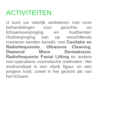
ACTIVITEITEN
U kunt uw uiterlijk verbeteren met onze
behandelingen voor gezichts- en
lichaamsverjonging en huidherstel.
Huidverjonging kan op verschillende
manieren worden bereikt: met
Cavitatie en
Radiofrequentie
,
Ultrasone Cleaning
,
Diamond Micro Dermabrasie
,
Radiofrequente Facial Lifting
en andere
non-operatieve cosmetische methoden. Het
eindresultaat is een slank figuur en een
jongere huid, zowel in het gezicht als van
het lichaam.