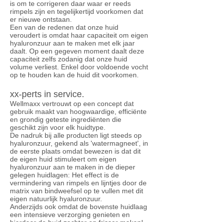
is om te corrigeren daar waar er reeds
rimpels zijn en tegelijkertijd voorkomen dat
er nieuwe ontstaan.
Een van de redenen dat onze huid
veroudert is omdat haar capaciteit om eigen
hyaluronzuur aan te maken met elk jaar
daalt. Op een gegeven moment daalt deze
capaciteit zelfs zodanig dat onze huid
volume verliest. Enkel door voldoende vocht
op te houden kan de huid dit voorkomen.
xx-perts in service.
Wellmaxx vertrouwt op een concept dat
gebruik maakt van hoogwaardige, efficiënte
en grondig geteste ingrediënten die
geschikt zijn voor elk huidtype.
De nadruk bij alle producten ligt steeds op
hyaluronzuur, gekend als 'watermagneet', in
de eerste plaats omdat bewezen is dat dit
de eigen huid stimuleert om eigen
hyaluronzuur aan te maken in de dieper
gelegen huidlagen: Het effect is de
vermindering van rimpels en lijntjes door de
matrix van bindweefsel op te vullen met dit
eigen natuurlijk hyaluronzuur.
Anderzijds ook omdat de bovenste huidlaag
een intensieve verzorging genieten en